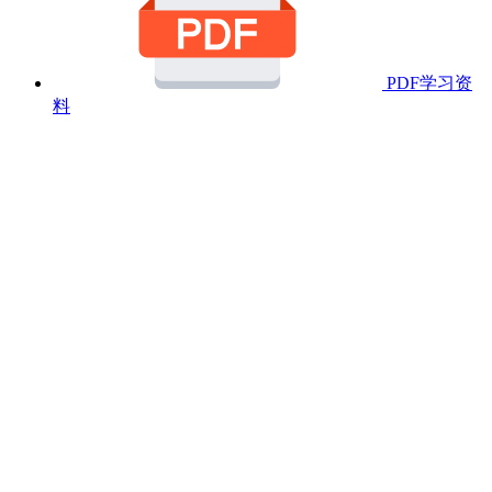
PDF学习资
料