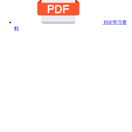
PDF学习资
料