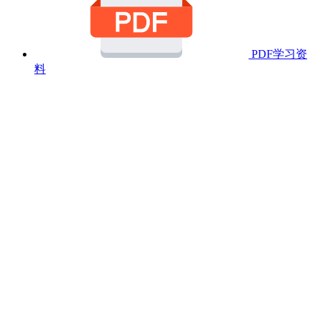
PDF学习资
料