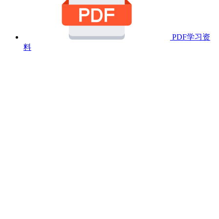
PDF学习资
料