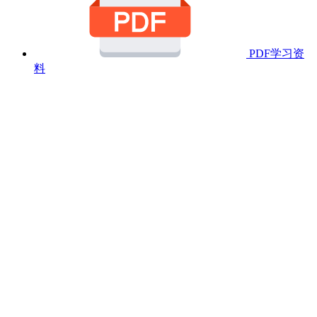
PDF学习资
料