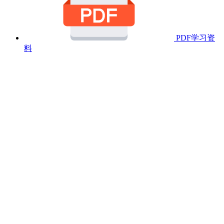
PDF学习资
料