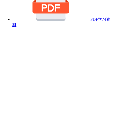
PDF学习资
料