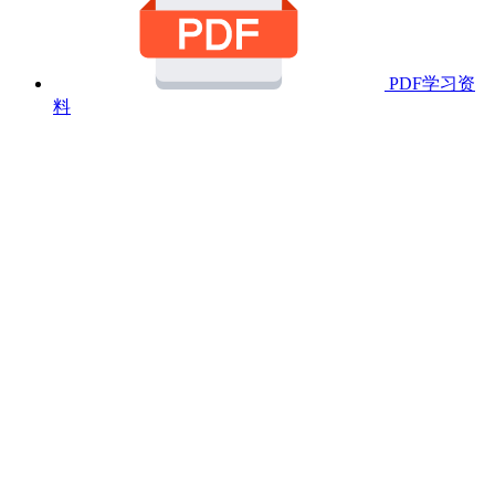
PDF学习资
料