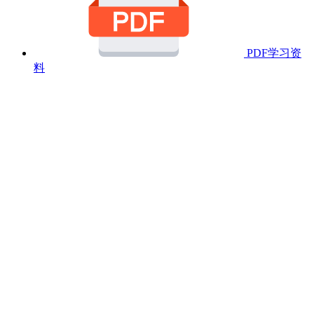
PDF学习资
料