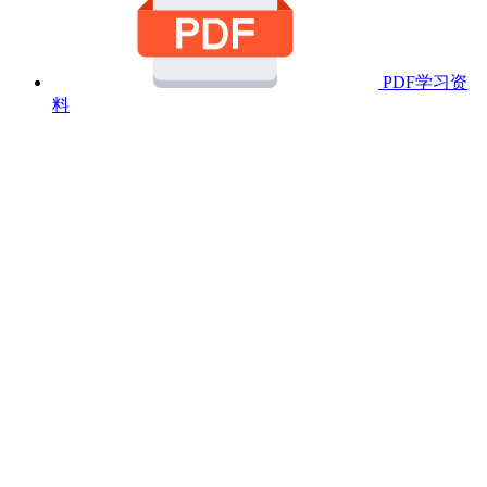
PDF学习资
料