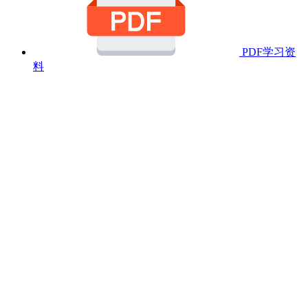
PDF学习资
料