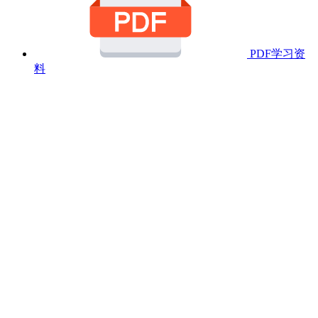
PDF学习资
料