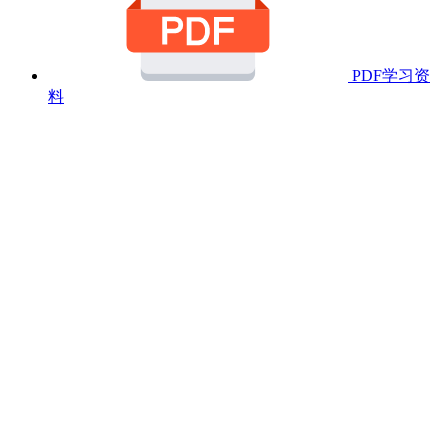
PDF学习资
料