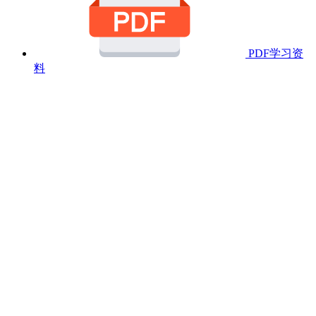
PDF学习资
料