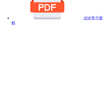
PDF学习资
料