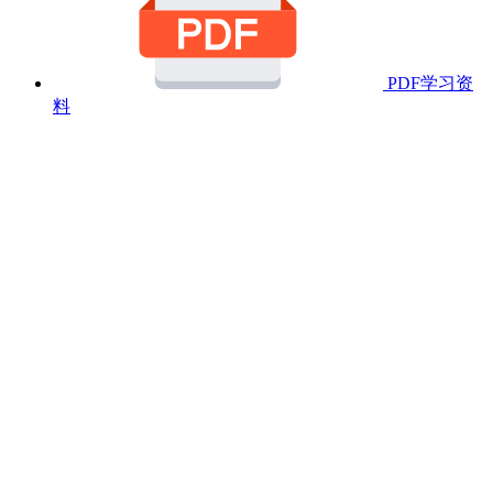
PDF学习资
料