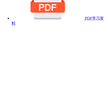
PDF学习资
料