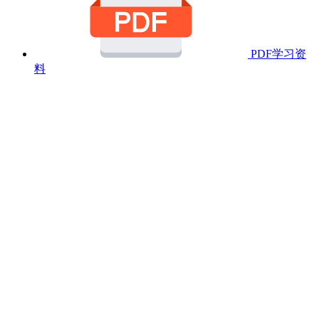
PDF学习资
料