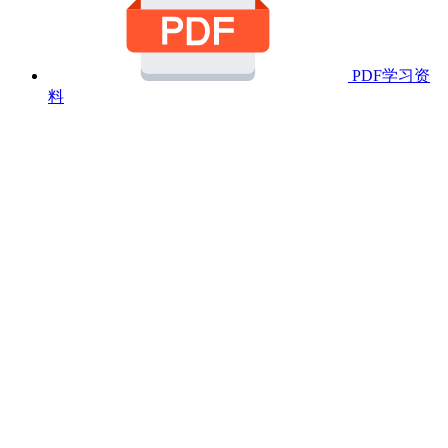
PDF学习资
料