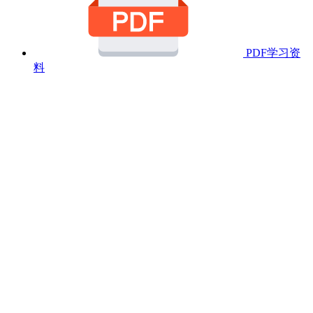
PDF学习资
料