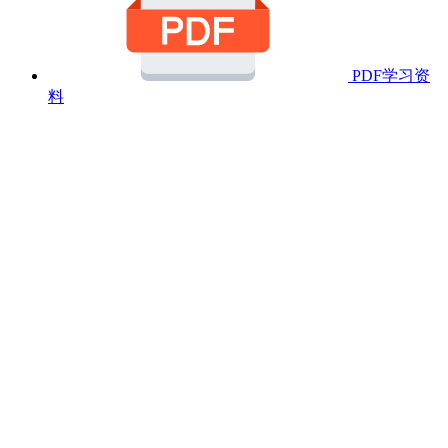
PDF学习资
料