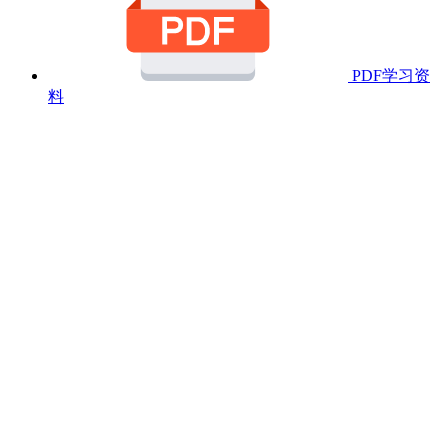
PDF学习资
料