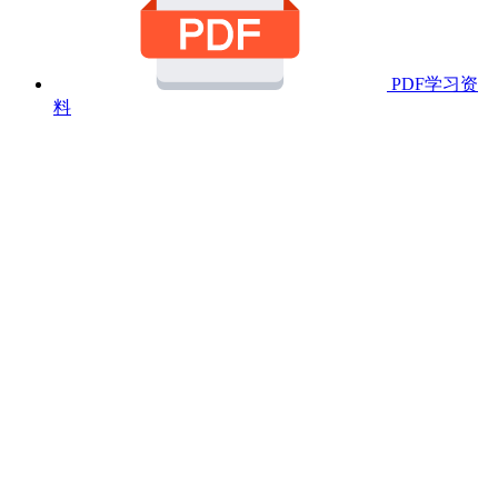
PDF学习资
料