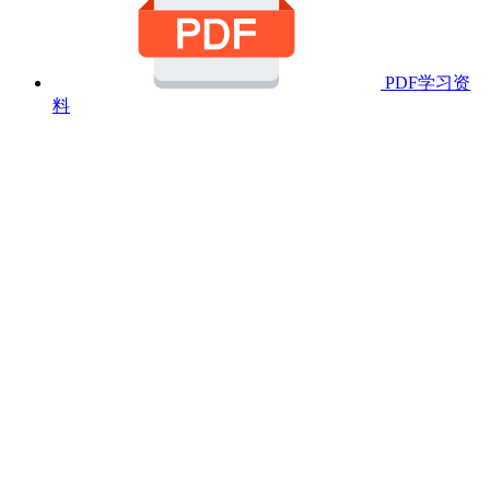
PDF学习资
料