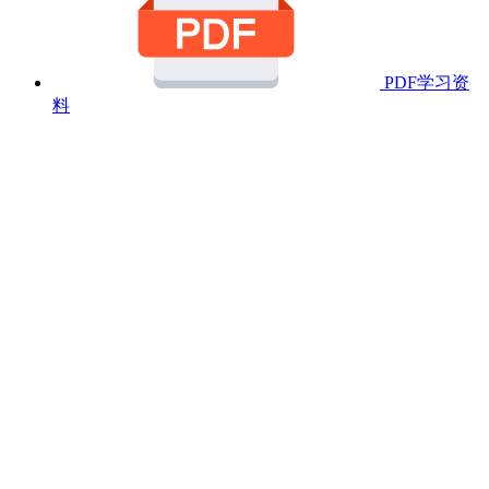
PDF学习资
料