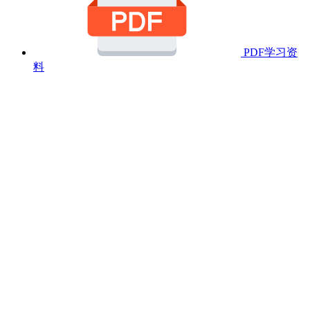
PDF学习资
料