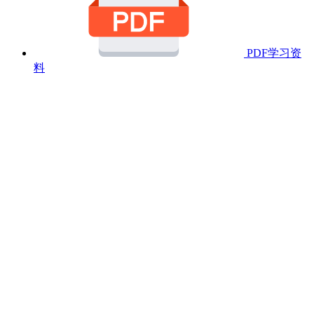
PDF学习资
料