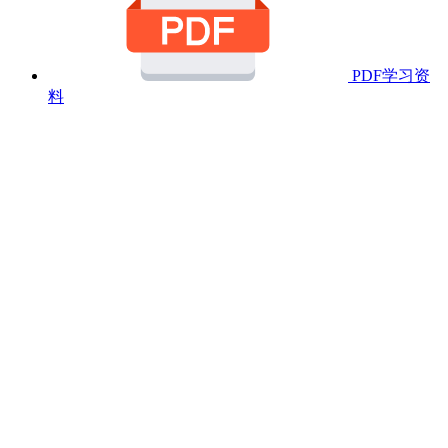
PDF学习资
料