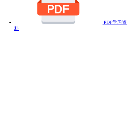
PDF学习资
料