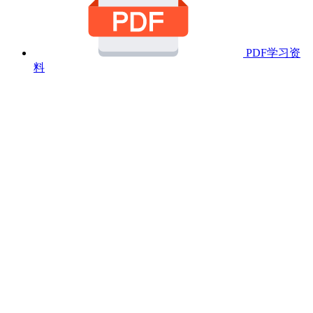
PDF学习资
料