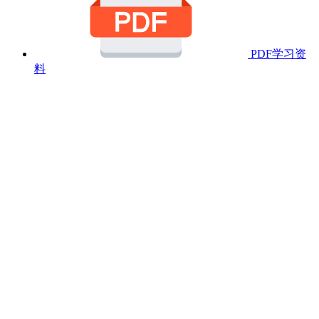
PDF学习资
料