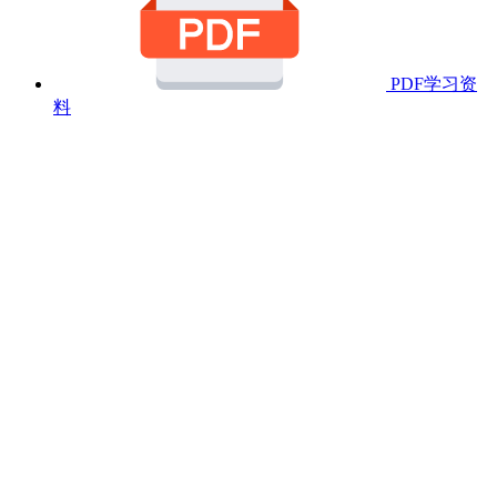
PDF学习资
料