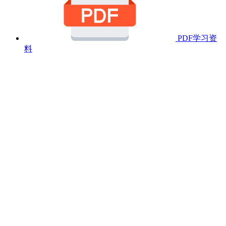
PDF学习资
料