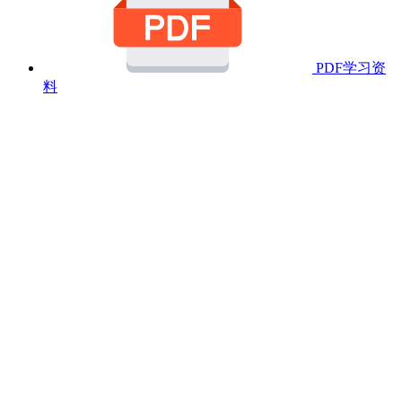
PDF学习资
料