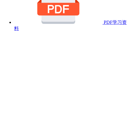
PDF学习资
料