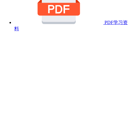
PDF学习资
料