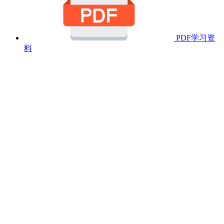
PDF学习资
料