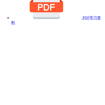
PDF学习资
料