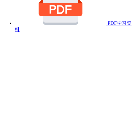
PDF学习资
料