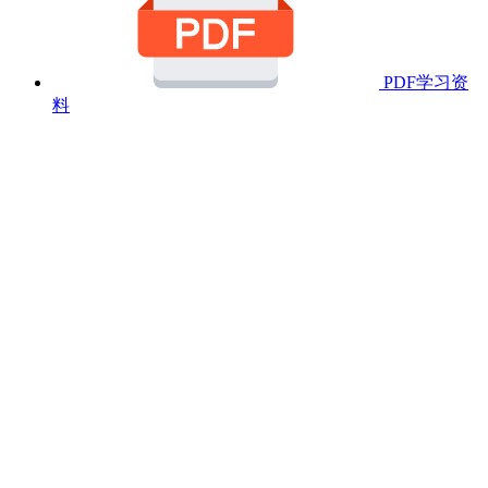
PDF学习资
料