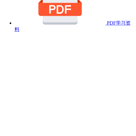
PDF学习资
料