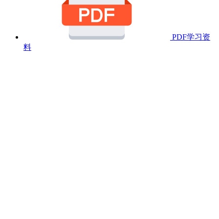
PDF学习资
料