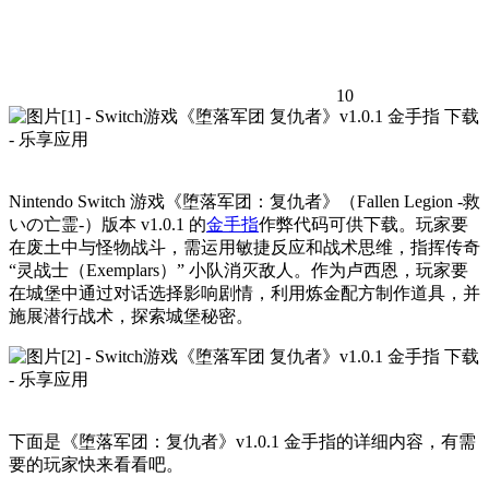
10
Nintendo Switch 游戏《堕落军团：复仇者》（Fallen Legion -救
いの亡霊-）版本 v1.0.1 的
金手指
作弊代码可供下载。玩家要
在废土中与怪物战斗，需运用敏捷反应和战术思维，指挥传奇
“灵战士（Exemplars）” 小队消灭敌人。作为卢西恩，玩家要
在城堡中通过对话选择影响剧情，利用炼金配方制作道具，并
施展潜行战术，探索城堡秘密。
下面是《堕落军团：复仇者》v1.0.1 金手指的详细内容，有需
要的玩家快来看看吧。