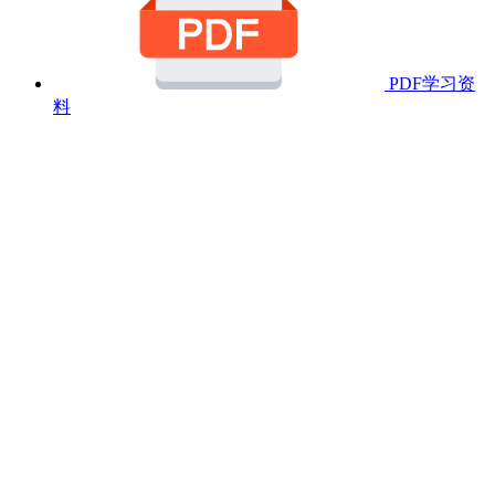
PDF学习资
料