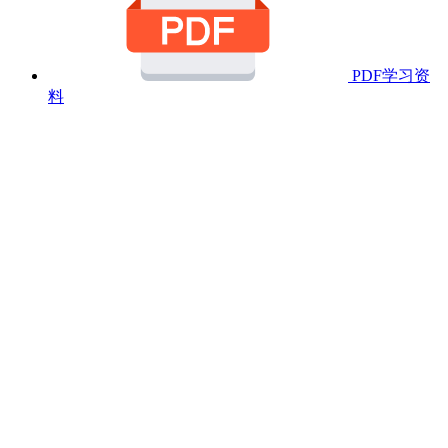
PDF学习资
料