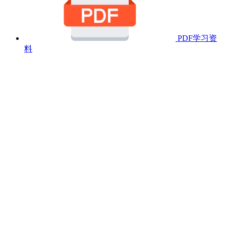
PDF学习资
料