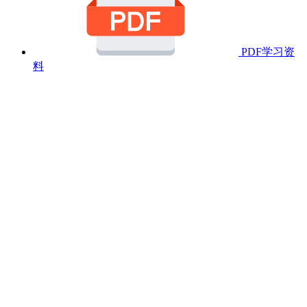
PDF学习资
料