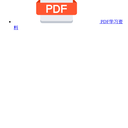
PDF学习资
料