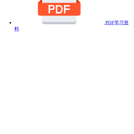
PDF学习资
料