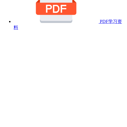
PDF学习资
料