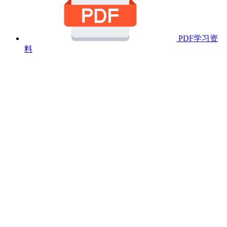
PDF学习资
料